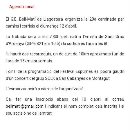
Agenda Local
El G.E. Bell-Matí de Llagostera organitza la 28a caminada per
camins i corriols el diumenge 12 d'abril.
La trobada serà a les 7.30h del matí a l'Ermita de Sant Grau
d'Ardenya (GIP-6821 km 10,5) i la sortida es farà a les 8h.
Hi haurà dos recorreguts, un de curt de 10km aproximats i un de
llarg de 15km aproximats.
I dins de la programació del Festival Espurnes es podrà gaudir
d'un concert del grup SOLK a Can Cabanyes de Montagut.
L'esmorzar anirà a càrrec de l'organització.
Cal fer una inscripció abans del 10 d'abril al correu
bellmati@gmail.com
i indicant el nom complet dels inscrits i si
sou socis o no de l'entitat.