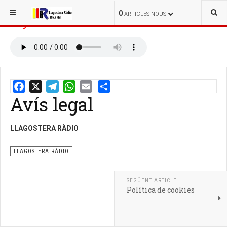
ESTÀS AQUÍ:
INICI
LA LLISTA
LLAGOSTERA RÀDIO
0
ARTICLES NOUS
Llagostera Ràdio emissió en directe:
Avís legal
Email
Share
LLAGOSTERA RÀDIO
LLAGOSTERA RÀDIO
SEGÜENT ARTICLE
Política de cookies