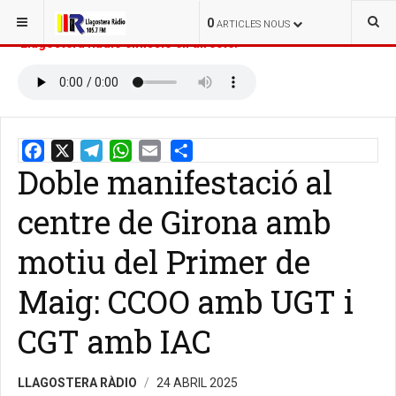
ESTÀS AQUÍ:
INICI
NOTÍCIES
0
ARTICLES NOUS
Llagostera Ràdio emissió en directe:
Doble manifestació al
Email
Share
centre de Girona amb
motiu del Primer de
Maig: CCOO amb UGT i
CGT amb IAC
LLAGOSTERA RÀDIO
24 ABRIL 2025