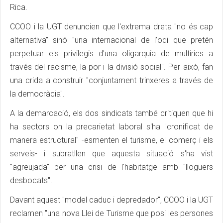
Rica.
CCOO i la UGT denuncien que l'extrema dreta "no és cap
alternativa" sinó "una internacional de l'odi que pretén
perpetuar els privilegis d'una oligarquia de multirics a
través del racisme, la por i la divisió social". Per això, fan
una crida a construir "conjuntament trinxeres a través de
la democràcia".
A la demarcació, els dos sindicats també critiquen que hi
ha sectors on la precarietat laboral s'ha "cronificat de
manera estructural" -esmenten el turisme, el comerç i els
serveis- i subratllen que aquesta situació s'ha vist
"agreujada" per una crisi de l'habitatge amb "lloguers
desbocats".
Davant aquest "model caduc i depredador", CCOO i la UGT
reclamen "una nova Llei de Turisme que posi les persones