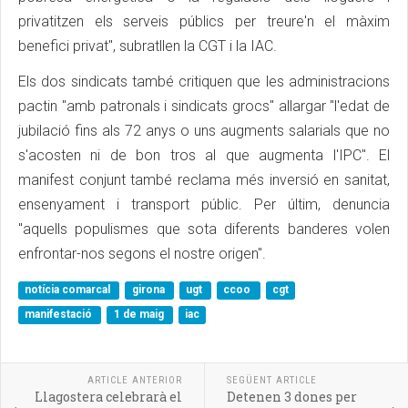
privatitzen els serveis públics per treure'n el màxim
benefici privat", subratllen la CGT i la IAC.
Els dos sindicats també critiquen que les administracions
pactin "amb patronals i sindicats grocs" allargar "l'edat de
jubilació fins als 72 anys o uns augments salarials que no
s'acosten ni de bon tros al que augmenta l'IPC". El
manifest conjunt també reclama més inversió en sanitat,
ensenyament i transport públic. Per últim, denuncia
"aquells populismes que sota diferents banderes volen
enfrontar-nos segons el nostre origen".
notícia comarcal
girona
ugt
ccoo
cgt
manifestació
1 de maig
iac
ARTICLE ANTERIOR
SEGÜENT ARTICLE
Llagostera celebrarà el
Detenen 3 dones per