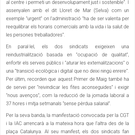
al centre i permeti un desenvolupament just i sostenible". I
assenyalen amb el dit Lloret de Mar (Selva) com un
exemple "urgent" on l'administració "ha de ser valenta per
reequilibrar els horaris comercials amb la vida i la salut de
les persones treballadores".
En paral·lel, els dos sindicats exigeixen una
reindustrialització basada en "ocupació de qualitat",
enfortir els serveis públics i "aturar les externalitzacions" o
una "transició ecològica i digital que no deixi ningú enrere".
Per últim, recorden que aquest Primer de Maig també ha
de servei per "reivindicar les fites aconseguides" i exigir
"nous avenços", com la reducció de la jornada laboral a
37 hores i mitja setmanals "sense pèrdua salarial".
Per la seva banda, la manifestació convocada per la CGT
i la IAC arrencarà a la mateixa hora que l'altra des de la
plaça Catalunya. Al seu manifest, els dos sindicats fan