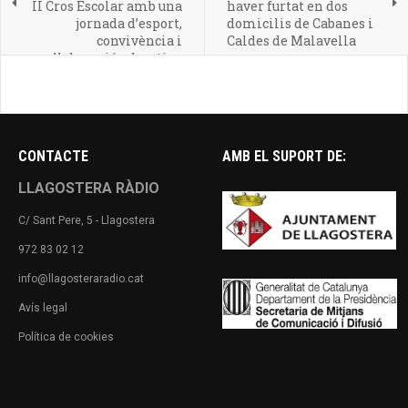
II Cros Escolar amb una
haver furtat en dos
jornada d’esport,
domicilis de Cabanes i
convivència i
Caldes de Malavella
col·laboració educativa
CONTACTE
AMB EL SUPORT DE:
LLAGOSTERA RÀDIO
C/ Sant Pere, 5 - Llagostera
972 83 02 12
info@llagosteraradio.cat
Avís legal
Política de cookies