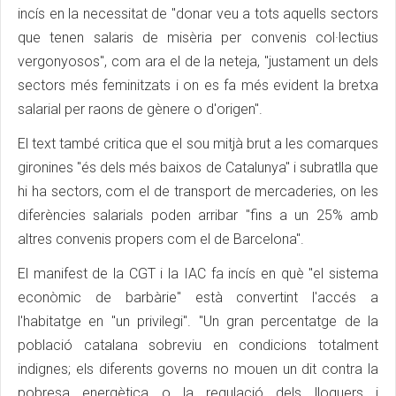
incís en la necessitat de "donar veu a tots aquells sectors
que tenen salaris de misèria per convenis col·lectius
vergonyosos", com ara el de la neteja, "justament un dels
sectors més feminitzats i on es fa més evident la bretxa
salarial per raons de gènere o d'origen".
El text també critica que el sou mitjà brut a les comarques
gironines "és dels més baixos de Catalunya" i subratlla que
hi ha sectors, com el de transport de mercaderies, on les
diferències salarials poden arribar "fins a un 25% amb
altres convenis propers com el de Barcelona".
El manifest de la CGT i la IAC fa incís en què "el sistema
econòmic de barbàrie" està convertint l'accés a
l'habitatge en "un privilegi". "Un gran percentatge de la
població catalana sobreviu en condicions totalment
indignes; els diferents governs no mouen un dit contra la
pobresa energètica o la regulació dels lloguers i