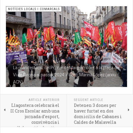
NOTÍCIES LOCALS I COMARCALS
La manifestació del Primer de Maig, arribant a la plaça del
Vi de Girona al passat 2024. / Foto: Marina López (arxiu
ACN)
ARTICLE ANTERIOR
SEGÜENT ARTICLE
Llagostera celebrarà el
Detenen 3 dones per
II Cros Escolar amb una
haver furtat en dos
jornada d’esport,
domicilis de Cabanes i
convivència i
Caldes de Malavella
col·laboració educativa