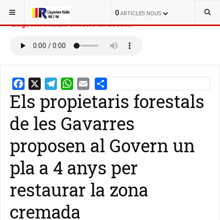
ESTÀS AQUÍ:
INICI
NOTÍCIES
0
ARTICLES NOUS
Llagostera Ràdio emissió en directe:
Els propietaris forestals
Email
Share
de les Gavarres
proposen al Govern un
pla a 4 anys per
restaurar la zona
cremada