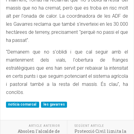
massís que no ha cremat, però que es troba en risc molt
alt per l'onada de calor. La coordinadora de les ADF de
les Gavarres reclama que també s'inverteixi en les 30.000
hectàrees de terreny, precisament "perquè no passi el que
ha passat".
"Demanem que no s'oblidi i que cal seguir amb el
manteniment dels vials, l'obertura de franges
estratègiques que ens han servit per rebaixar la intensitat
en certs punts i que seguim potenciant el sistema agrícola
i pastoral també a la resta del massís. És clau", ha
conclòs.
notícia comarcal
les gavarres
ARTICLE ANTERIOR
SEGÜENT ARTICLE
Absolen l'alcalde de
Protecció Civil limita la