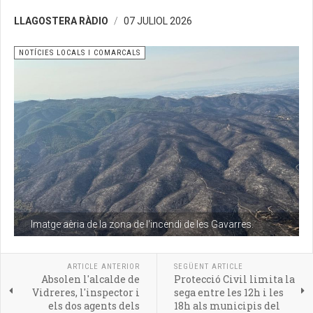
LLAGOSTERA RÀDIO
07 JULIOL 2026
NOTÍCIES LOCALS I COMARCALS
Imatge aèria de la zona de l'incendi de les Gavarres.
ARTICLE ANTERIOR
SEGÜENT ARTICLE
Absolen l'alcalde de
Protecció Civil limita la
Vidreres, l'inspector i
sega entre les 12h i les
els dos agents dels
18h als municipis del