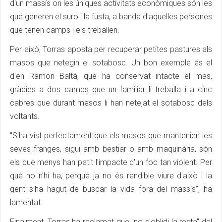
d'un massís on les úniques activitats econòmiques són les
que generen el suro i la fusta, a banda d'aquelles persones
que tenen camps i els treballen.
Per això, Torras aposta per recuperar petites pastures als
masos que netegin el sotabosc. Un bon exemple és el
d'en Ramon Baltà, que ha conservat intacte el mas,
gràcies a dos camps que un familiar li treballa i a cinc
cabres que durant mesos li han netejat el sotabosc dels
voltants.
"S'ha vist perfectament que els masos que mantenien les
seves franges, sigui amb bestiar o amb maquinària, són
els que menys han patit l'impacte d'un foc tan violent. Per
què no n'hi ha, perquè ja no és rendible viure d'això i la
gent s'ha hagut de buscar la vida fora del massís", ha
lamentat.
Finalment, Torras ha reclamat que "no s'oblidi la resta" del