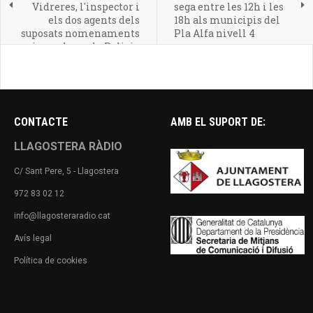
Vidreres, l'inspector i
sega entre les 12h i les
els dos agents dels
18h als municipis del
suposats nomenaments
Pla Alfa nivell 4
irregulars a la Policia
Local
CONTACTE
AMB EL SUPORT DE:
LLAGOSTERA RÀDIO
C/ Sant Pere, 5 - Llagostera
972 83 02 12
info@llagosteraradio.cat
Avís legal
Política de cookies