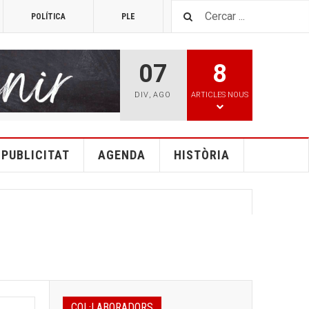
POLÍTICA
PLE
TOP 25
07
8
DIV
,
AGO
ARTICLES NOUS
PUBLICITAT
AGENDA
HISTÒRIA
COL·LABORADORS