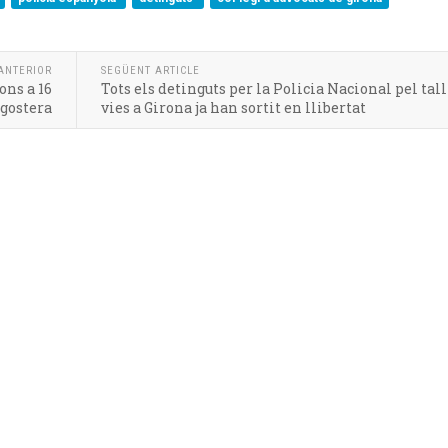
ANTERIOR
SEGÜENT ARTICLE
ons a 16
Tots els detinguts per la Policia Nacional pel tall
agostera
vies a Girona ja han sortit en llibertat