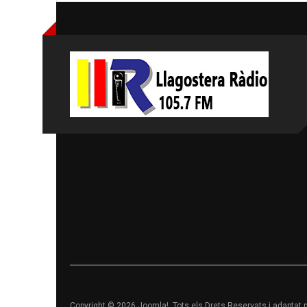
Copyright © 2026 Joomla!. Tots els Drets Reservats i adaptat 