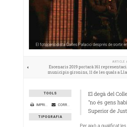
El fotoperiodista Carles Palacio després de sortir en
ARTICLE 
Escenaris 2019 portarà 161 representaci
municipis gironins, 11 de les quals a Ll
El degà del Col·
TOOLS
"no és gens habit
IMPRIMEIX
CORREU ELECTRÒNIC
Superior de Just
TIPOGRAFIA
Per això a qualificat le