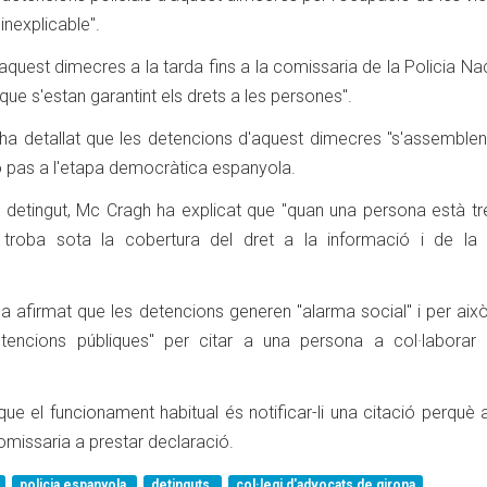
inexplicable".
quest dimecres a la tarda fins a la comissaria de la Policia Na
ue s'estan garantint els drets a les persones".
ha detallat que les detencions d'aquest dimecres "s'assemble
o pas a l'etapa democràtica espanyola.
a detingut, Mc Cragh ha explicat que "quan una persona està tr
 troba sota la cobertura del dret a la informació i de la ll
ha afirmat que les detencions generen "alarma social" i per aix
detencions públiques" per citar a una persona a col·laborar
ue el funcionament habitual és notificar-li una citació perquè
omissaria a prestar declaració.
policia espanyola
detinguts
col·legi d'advocats de girona