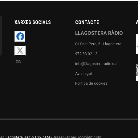
XARXES SOCIALS
CONTACTE
LLAGOSTERA RÀDIO
C/ Sant Pere, 5 - Llagostera
972 83 02 12
RSS
info@llagosteraradio.cat
Avís legal
Política de cookies
per
Llagostera Ràdio 105.7 FM
- Dissenyat per JoomlArt.com.