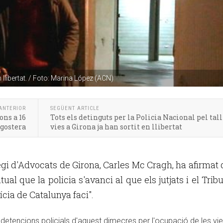
 llibertat. / Foto: Marina López (ACN)
ANTERIOR
SEGÜENT ARTICLE
ons a 16
Tots els detinguts per la Policia Nacional pel tall
agostera
vies a Girona ja han sortit en llibertat
legi d'Advocats de Girona, Carles Mc Cragh, ha afirmat
ual que la policia s'avanci al que els jutjats i el Trib
ícia de Catalunya faci".
s detencions policials d'aquest dimecres per l'ocupació de les vi