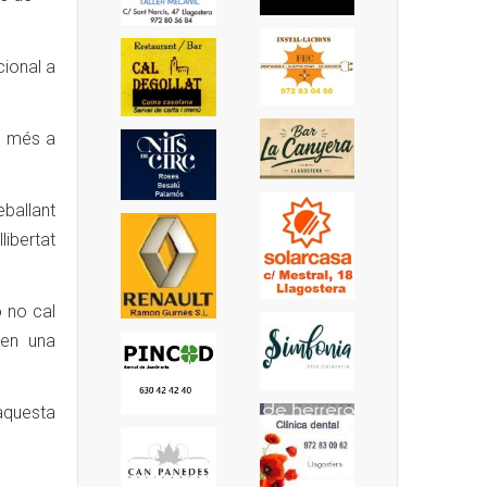
cional a
n més a
eballant
ibertat
ò no cal
 en una
 aquesta