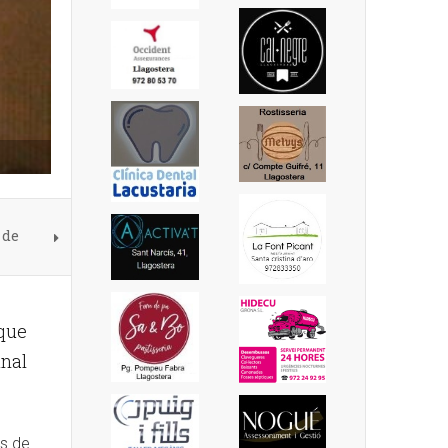
 de
 que
unal
es de