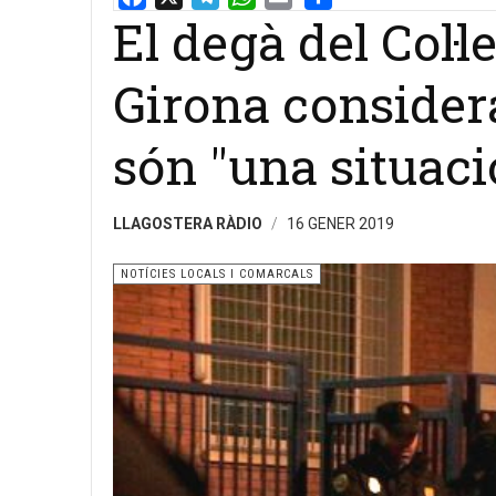
El degà del Col·
Email
Share
Girona consider
són "una situaci
LLAGOSTERA RÀDIO
16 GENER 2019
NOTÍCIES LOCALS I COMARCALS