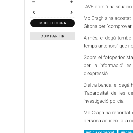
l'AVE com "una situació 
Mc Cragh s'ha acostat a
MODE LECTURA
Girona per "comprovar q
COMPARTIR
A més, el degà també 
temps anteriors" que n
Sobre el fotoperiodist
per la informació" es
d'expressió.
D'altra banda, el degà 
"l'aparositat de les 
investigació policial.
Mc Cragh ha recordat q
persona acudeixi a la c
notícia comarcal
girona