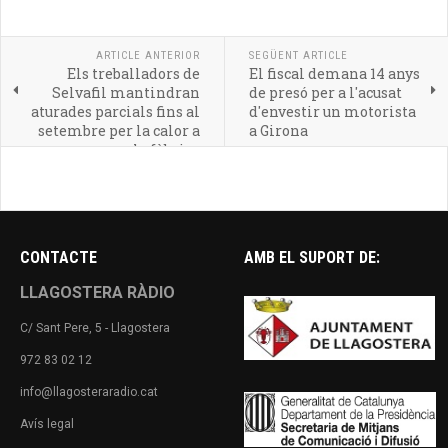
ARTICLE ANTERIOR
SEGÜENT ARTICLE
Els treballadors de
El fiscal demana 14 anys
Selvafil mantindran
de presó per a l'acusat
aturades parcials fins al
d'envestir un motorista
setembre per la calor a
a Girona
la fàbrica
CONTACTE
AMB EL SUPORT DE:
LLAGOSTERA RÀDIO
C/ Sant Pere, 5 - Llagostera
972 83 02 12
info@llagosteraradio.cat
Avís legal