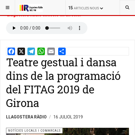
ESTÀS AQUÍ:
INICI
NOTÍCIES
15
ARTICLES NOUS
Llagostera Ràdio emissió en directe:
Teatre gestual i dansa
Email
Share
dins de la programació
del FITAG 2019 de
Girona
LLAGOSTERA RÀDIO
16 JULIOL 2019
NOTÍCIES LOCALS I COMARCALS