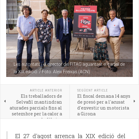
Les autoritats i el director del FITAG aguantant el cartell de
la XIX edició. / Foto: Aleix Freixas (ACN)
ARTICLE ANTERIOR
SEGÜENT ARTICLE
Els treballadors de
El fiscal demana 14 anys
Selvafil mantindran
de presó per a l'acusat
aturades parcials fins al
d'envestir un motorista
setembre per la calor a
a Girona
la fàbrica
El 27 d'agost arrenca la XIX edició del