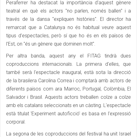
Peraferrer ha destacat la importància d'aquest gènere
teatral en què els actors "no parlen, només ballen" i a
través de la dansa "expliquen històries". El director ha
remarcat que a Catalunya no és habitual veure aquest
tipus d'espectacles, però sí que ho és en els països de
l'Est, on "és un gènere que dominen molt".
Per altra banda, aquest any el FITAG tindrà dues
coproduccions internacionals. La primera d'elles, que
també serà l'espectacle inaugural, està sota la direcció
de la brasilera Carolina Correa i comptarà amb actors de
diferents països com ara Marroc, Portugal, Colòmbia, El
Salvador i Brasil. Aquests actors treballen colze a colze
amb els catalans seleccionats en un càsting. L'espectacle
està titulat 'Experiment autoficció' es basa en l'expressió
corporal.
La segona de les coproduccions del festival ha unit Israel