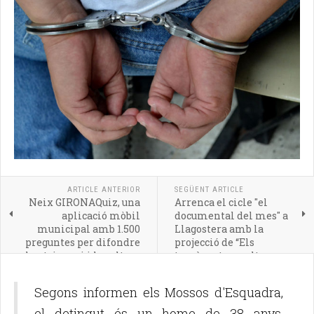
ARTICLE ANTERIOR
SEGÜENT ARTICLE
Neix GIRONAQuiz, una
Arrenca el cicle "el
aplicació mòbil
documental del mes" a
municipal amb 1.500
Llagostera amb la
preguntes per difondre
projecció de “Els
el patrimoni i la cultura
tomàquets escolten
de la ciutat
Wagner”
Segons informen els Mossos d'Esquadra,
el detingut és un home de 38 anys,