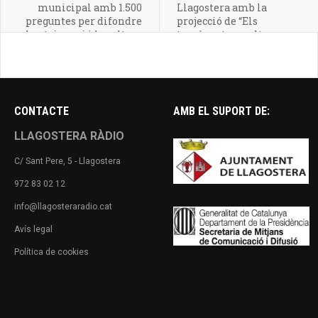
municipal amb 1.500
Llagostera amb la
preguntes per difondre
projecció de “Els
el patrimoni i la cultura
tomàquets escolten
de la ciutat
Wagner”
CONTACTE
AMB EL SUPORT DE:
LLAGOSTERA RÀDIO
C/ Sant Pere, 5 - Llagostera
972 83 02 12
info@llagosteraradio.cat
Avís legal
Política de cookies