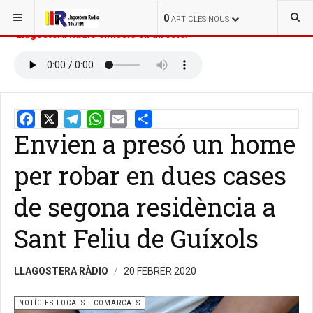
ESTÀS AQUÍ:
INICI
NOTÍCIES
0
ARTICLES NOUS
Llagostera Ràdio emissió en directe:
Envien a presó un home
Email
Share
per robar en dues cases
de segona residència a
Sant Feliu de Guíxols
LLAGOSTERA RÀDIO
20 FEBRER 2020
NOTÍCIES LOCALS I COMARCALS