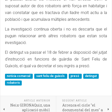
suposat autor de dos robatoris amb força en habitatge i
van constatar que es tractava d'un lladre molt actiu a la
població i que acumulava múltiples antecedents.
La investigació continua oberta i no es descarta que el
puguin relacionar amb altres robatoris que estan sota
investigació.
El detingut va passar el 18 de febrer a disposició del jutjat
d'instrucció en funcions de guàrdia de Sant Feliu de
Guíxols, el qual va decretar el seu ingrés a presó.
notícia comarcal
sant feliu de guíxols
presó
detingut
robatoris
ARTICLE ANTERIOR
SEGÜENT ARTICLE
Neix GIRONAQuiz, una
Arrenca el cicle "el
aplicació mòbil
documental del mes" a