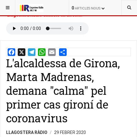
ESTÀS AQUÍ:
INICI
NOTÍCIES
0
ARTICLES NOUS
Llagostera Ràdio emissió en directe:
L'alcaldessa de Girona,
Email
Share
Marta Madrenas,
demana "calma" pel
primer cas gironí de
coronavirus
LLAGOSTERA RÀDIO
29 FEBRER 2020