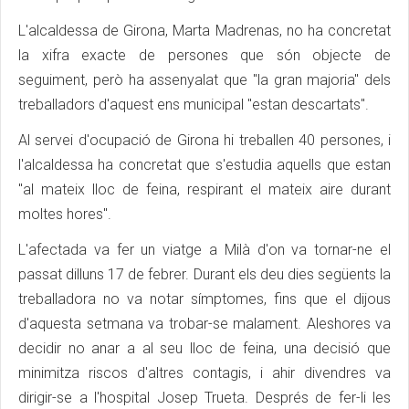
L'alcaldessa de Girona, Marta Madrenas, no ha concretat
la xifra exacte de persones que són objecte de
seguiment, però ha assenyalat que "la gran majoria" dels
treballadors d'aquest ens municipal "estan descartats".
Al servei d'ocupació de Girona hi treballen 40 persones, i
l'alcaldessa ha concretat que s'estudia aquells que estan
"al mateix lloc de feina, respirant el mateix aire durant
moltes hores".
L'afectada va fer un viatge a Milà d'on va tornar-ne el
passat dilluns 17 de febrer. Durant els deu dies següents la
treballadora no va notar símptomes, fins que el dijous
d'aquesta setmana va trobar-se malament. Aleshores va
decidir no anar a al seu lloc de feina, una decisió que
minimitza riscos d'altres contagis, i ahir divendres va
dirigir-se a l'hospital Josep Trueta. Després de fer-li les