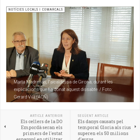
NOTÍCIES LOCALS I COMARCALS
Marta Madrenas, l'alcaldessa de Girona, durant les
explicacions que ha donat aquest dissabte. / Foto:
Gerard Vilà (ACN)
ARTICLE ANTERIOR
SEGÜENT ARTICLE
Els cellers de la DO
Els danys causats pel
Empordà seran els
temporal Gloria als rius
primers de l'estat
superen els 50 milions
espanyol en utilitzar
d'euros