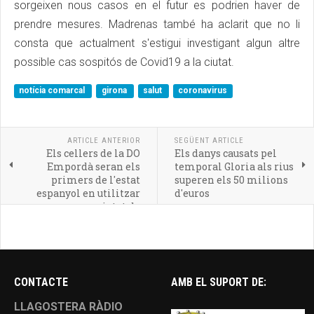
sorgeixen nous casos en el futur es podrien haver de
prendre mesures. Madrenas també ha aclarit que no li
consta que actualment s'estigui investigant algun altre
possible cas sospitós de Covid19 a la ciutat.
notícia comarcal
girona
salut
coronavirus
ARTICLE ANTERIOR
SEGÜENT ARTICLE
Els cellers de la DO
Els danys causats pel
Empordà seran els
temporal Gloria als rius
primers de l'estat
superen els 50 milions
espanyol en utilitzar
d'euros
una nova varietat de
raïm
CONTACTE
AMB EL SUPORT DE:
LLAGOSTERA RÀDIO