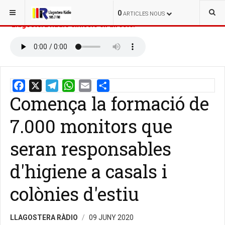
ESTÀS AQUÍ:
INICI
NOTÍCIES
0
ARTICLES NOUS
Llagostera Ràdio emissió en directe:
Comença la formació de
Email
Share
7.000 monitors que
seran responsables
d'higiene a casals i
colònies d'estiu
LLAGOSTERA RÀDIO
09 JUNY 2020