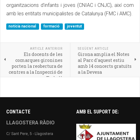
organitzacions d’infants i joves (CNIAC i CNJC), així com
amb les entitats municipalistes de Catalunya (FMC i AMC).
notícia nacional
formació
joventut
ARTICLE ANTERIOR
SEGÜENT ARTICLE
Els docents de les
Girona amplia el Notes
comarques gironines
al Parc d'aquest estiu
porten la reobertura de
amb 14 concerts gratuïts
centres a la Inspecció de
a la Devesa
Treball
CONTACTE
AMB EL SUPORT DE:
LLAGOSTERA RÀDIO
C/ Sant Pere, 5 - Llagostera