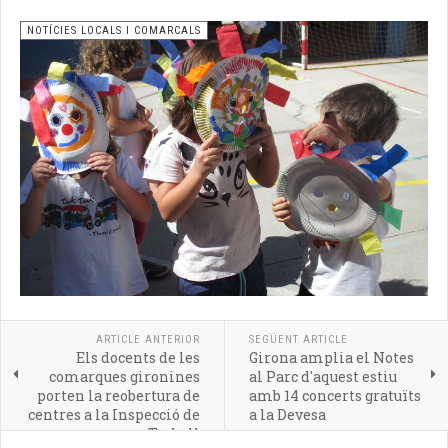
NOTÍCIES LOCALS I COMARCALS
ARTICLE ANTERIOR
SEGÜENT ARTICLE
Els docents de les
Girona amplia el Notes
comarques gironines
al Parc d'aquest estiu
porten la reobertura de
amb 14 concerts gratuïts
centres a la Inspecció de
a la Devesa
Treball