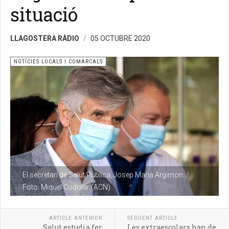
situació
LLAGOSTERA RÀDIO
05 OCTUBRE 2020
NOTÍCIES LOCALS I COMARCALS
El secretari de Salut Pública, Josep Maria Argimon. /
Foto: Miquel Codolar (ACN)
ARTICLE ANTERIOR
SEGÜENT ARTICLE
Salut estudia fer
Les extraescolars han de