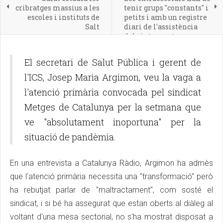
cribratges massius a les
tenir grups "constants" i
escoles i instituts de
petits i amb un registre
Salt
diari de l'assistència
dels integrants
El secretari de Salut Pública i gerent de
l'ICS, Josep Maria Argimon, veu la vaga a
l'atenció primària convocada pel sindicat
Metges de Catalunya per la setmana que
ve "absolutament inoportuna" per la
situació de pandèmia.
En una entrevista a Catalunya Ràdio, Argimon ha admès
que l'atenció primària necessita una "transformació" però
ha rebutjat parlar de "maltractament", com sosté el
sindicat, i si bé ha assegurat que estan oberts al diàleg al
voltant d'una mesa sectorial, no s'ha mostrat disposat a