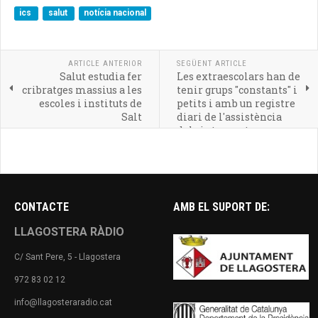
ics
salut
notícia nacional
ARTICLE ANTERIOR
SEGÜENT ARTICLE
Salut estudia fer
Les extraescolars han de
cribratges massius a les
tenir grups "constants" i
escoles i instituts de
petits i amb un registre
Salt
diari de l'assistència
dels integrants
CONTACTE
AMB EL SUPORT DE:
LLAGOSTERA RÀDIO
C/ Sant Pere, 5 - Llagostera
972 83 02 12
info@llagosteraradio.cat