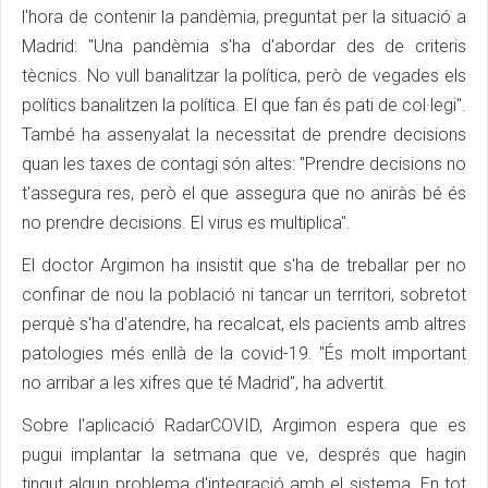
l'hora de contenir la pandèmia, preguntat per la situació a
Madrid: "Una pandèmia s'ha d'abordar des de criteris
tècnics. No vull banalitzar la política, però de vegades els
polítics banalitzen la política. El que fan és pati de col·legi".
També ha assenyalat la necessitat de prendre decisions
quan les taxes de contagi són altes: "Prendre decisions no
t'assegura res, però el que assegura que no aniràs bé és
no prendre decisions. El virus es multiplica".
El doctor Argimon ha insistit que s'ha de treballar per no
confinar de nou la població ni tancar un territori, sobretot
perquè s'ha d'atendre, ha recalcat, els pacients amb altres
patologies més enllà de la covid-19. "És molt important
no arribar a les xifres que té Madrid", ha advertit.
Sobre l'aplicació RadarCOVID, Argimon espera que es
pugui implantar la setmana que ve, després que hagin
tingut algun problema d'integració amb el sistema. En tot