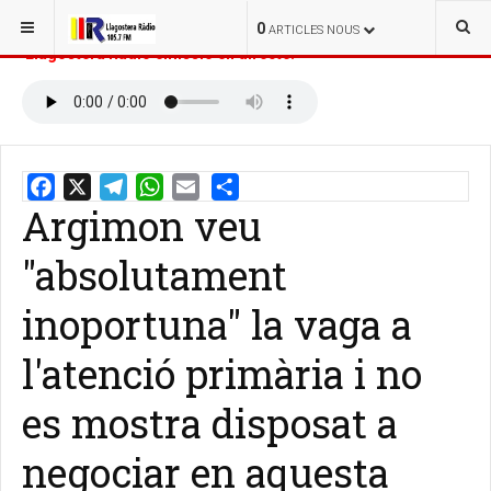
ESTÀS AQUÍ:
INICI
NOTÍCIES
0
ARTICLES NOUS
Llagostera Ràdio emissió en directe:
Argimon veu
Email
Share
"absolutament
inoportuna" la vaga a
l'atenció primària i no
es mostra disposat a
negociar en aquesta