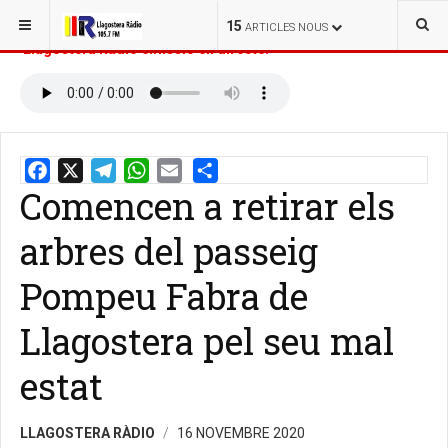
ESTÀS AQUÍ:
INICI
NOTÍCIES
15
ARTICLES NOUS
Llagostera Ràdio emissió en directe:
Comencen a retirar els
Email
Share
arbres del passeig
Pompeu Fabra de
Llagostera pel seu mal
estat
LLAGOSTERA RÀDIO
16 NOVEMBRE 2020