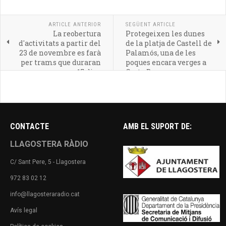
ARTICLE ANTERIOR
SEGÜENT ARTICLE
La reobertura
Protegeixen les dunes
d'activitats a partir del
de la platja de Castell de
23 de novembre es farà
Palamós, una de les
per trams que duraran
poques encara verges a
15 dies
Costa Brava
CONTACTE
AMB EL SUPORT DE:
LLAGOSTERA RÀDIO
C/ Sant Pere, 5 - Llagostera
972 83 02 12
info@llagosteraradio.cat
Avís legal