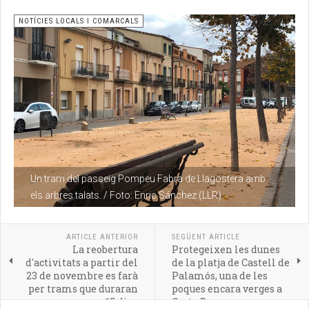
NOTÍCIES LOCALS I COMARCALS
Un tram del passeig Pompeu Fabra de Llagostera amb
els arbres talats. / Foto: Enric Sánchez (LLR)
ARTICLE ANTERIOR
SEGÜENT ARTICLE
La reobertura
Protegeixen les dunes
d'activitats a partir del
de la platja de Castell de
23 de novembre es farà
Palamós, una de les
per trams que duraran
poques encara verges a
15 dies
Costa Brava