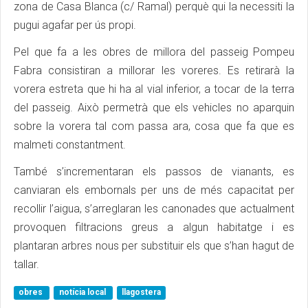
zona de Casa Blanca (c/ Ramal) perquè qui la necessiti la
pugui agafar per ús propi.
Pel que fa a les obres de millora del passeig Pompeu
Fabra consistiran a millorar les voreres. Es retirarà la
vorera estreta que hi ha al vial inferior, a tocar de la terra
del passeig. Això permetrà que els vehicles no aparquin
sobre la vorera tal com passa ara, cosa que fa que es
malmeti constantment.
També s’incrementaran els passos de vianants, es
canviaran els embornals per uns de més capacitat per
recollir l’aigua, s’arreglaran les canonades que actualment
provoquen filtracions greus a algun habitatge i es
plantaran arbres nous per substituir els que s’han hagut de
tallar.
obres
notícia local
llagostera