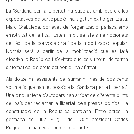
La 'Sardana per la Llibertat' ha superat amb escreix les
expectatives de participació i ha sigut un èxit organitzatiu.
Marc Grabuleda, portaveu de l'organització, parlava amb
emotivitat de la fita: "Estem molt satisfets i emocionats
de l'èxit de la convocatòria i de la mobilització popular.
Només serà a partir de la mobilització que es farà
efectiva la República i s'evitarà que es vulnerin, de forma
sistemàtica, els drets del poble", ha afirmat.
Als dotze mil assistents cal sumar-hi més de dos-cents
voluntaris que han fet possible la 'Sardana per la Llibertat'.
Una cinquantena d'autocars han arribat de diferents punts
del país per reclamar la llibertat dels presos polítics i la
construcció de la República catalana. Entre altres, la
germana de Lluís Puig i del 130è president Carles
Puigdemont han estat presents a l'acte.