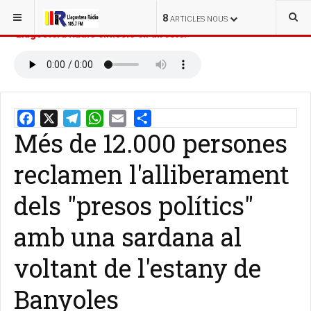
ESTÀS AQUÍ:
INICI
NOTÍCIES
8
ARTICLES NOUS
Llagostera Ràdio emissió en directe:
Més de 12.000 persones
Email
Share
reclamen l'alliberament
dels "presos polítics"
amb una sardana al
voltant de l'estany de
Banyoles