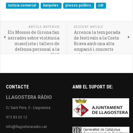
notícia comarcal
banyoles
presos polítics
cdr
ARTICLE ANTERIOR
SEGÜENT ARTICLE
Els Mossos de Girona fan
Arrenca la temporada
xerrades sobre violència
de festivals a la Costa
masclista i tallers de
Brava amb una alta
defensa personal a la
ocupació i concerts
UdG
exhaurits
CONTACTE
AMB EL SUPORT DE:
LLAGOSTERA RÀDIO
C/ Sant Pere, 5 - Llagostera
972 83 02 12
info@llagosteraradio.cat