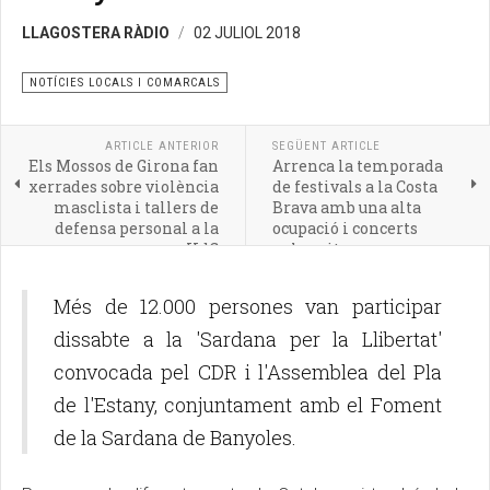
LLAGOSTERA RÀDIO
02 JULIOL 2018
NOTÍCIES LOCALS I COMARCALS
ARTICLE ANTERIOR
SEGÜENT ARTICLE
Els Mossos de Girona fan
Arrenca la temporada
xerrades sobre violència
de festivals a la Costa
masclista i tallers de
Brava amb una alta
defensa personal a la
ocupació i concerts
UdG
exhaurits
Més de 12.000 persones van participar
dissabte a la 'Sardana per la Llibertat'
convocada pel CDR i l'Assemblea del Pla
de l'Estany, conjuntament amb el Foment
de la Sardana de Banyoles.