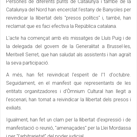
Persones de diferents punts de Catalunya i també de la
Catalunya del Nord han encerclat l'estany de Banyoles per
reivindicar la llibertat dels "presos polítics" i, també, han
reclamat que es faci efectiva la República catalana.
L'acte ha començat amb els missatges de Lluís Puig i de
la delegada del govern de la Generalitat a Brussel·les,
Meritxell Serret, que han saludat als assistents i han agraït
la seva participació.
A més, han fet reivindicat l'esperit de l'1 d'octubre.
Seguidament, en el manifest que representants de les
entitats organitzadores i d'Òmnium Cultural han llegit a
l'escenari, han tornat a reivindicar la llibertat dels presos i
exiliats.
Igualment, han fet un clam per la llibertat d'expressió i de
manifestació o reunió, "amenaçades" per la Llei Mordassa
i per "l'arbitrarietat" del poder judicial.