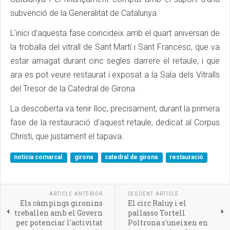
subvenció de la Generalitat de Catalunya.
L'inici d'aquesta fase coincideix amb el quart aniversari de
la troballa del vitrall de Sant Martí i Sant Francesc, que va
estar amagat durant cinc segles darrere el retaule, i que
ara es pot veure restaurat i exposat a la Sala dels Vitralls
del Tresor de la Catedral de Girona.
La descoberta va tenir lloc, precisament, durant la primera
fase de la restauració d'aquest retaule, dedicat al Corpus
Christi, que justament el tapava.
notícia comarcal
girona
catedral de girona
restauració
ARTICLE ANTERIOR
SEGÜENT ARTICLE
Els càmpings gironins
El circ Raluy i el
treballen amb el Govern
pallasso Tortell
per potenciar l'activitat
Poltrona s'uneixen en