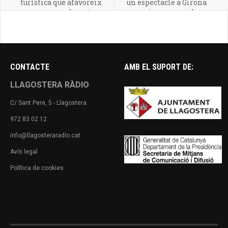
turística que afavoreix
un espectacle a Girona
la natura
per primera vegada
CONTACTE
AMB EL SUPORT DE:
LLAGOSTERA RÀDIO
C/ Sant Pere, 5 - Llagostera
972 83 02 12
info@llagosteraradio.cat
Avís legal
Política de cookies