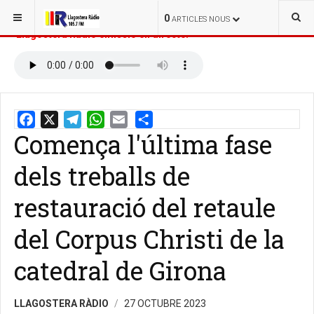
ESTÀS AQUÍ:
INICI
NOTÍCIES
0
ARTICLES NOUS
Llagostera Ràdio emissió en directe:
Comença l'última fase
Email
Share
dels treballs de
restauració del retaule
del Corpus Christi de la
catedral de Girona
LLAGOSTERA RÀDIO
27 OCTUBRE 2023