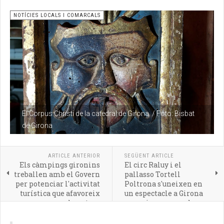
NOTÍCIES LOCALS I COMARCALS
El Corpus Christi de la catedral de Girona. / Foto: Bisbat
de Girona
ARTICLE ANTERIOR
SEGÜENT ARTICLE
Els càmpings gironins
El circ Raluy i el
treballen amb el Govern
pallasso Tortell
per potenciar l'activitat
Poltrona s'uneixen en
turística que afavoreix
un espectacle a Girona
la natura
per primera vegada