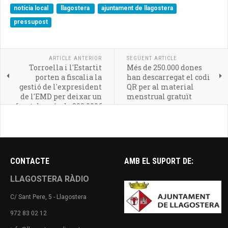
notícia local
llagostera
ajuntament de llagostera
pressupost
ARTICLE ANTERIOR
SEGÜENT ARTICLE
Torroella i l'Estartit
Més de 250.000 dones
porten a fiscalia la
han descarregat el codi
gestió de l'expresident
QR per al material
de l'EMD per deixar un
menstrual gratuït
forat de més de 300.000€
CONTACTE
AMB EL SUPORT DE:
LLAGOSTERA RÀDIO
C/ Sant Pere, 5 - Llagostera
972 83 02 12