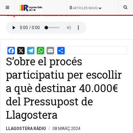
ESTÀS AQUÍ:
INICI
NOTÍCIES
0
ARTICLES NOUS
Llagostera Ràdio emissió en directe:
S’obre el procés
Email
Share
participatiu per escollir
a què destinar 40.000€
del Pressupost de
Llagostera
LLAGOSTERA RÀDIO
08 MARÇ 2024