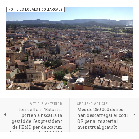
NOTÍCIES LOCALS I COMARCALS
ARTICLE ANTERIOR
SEGÜENT ARTICLE
Torroella i l'Estartit
Més de 250.000 dones
porten a fiscalia la
han descarregat el codi
gestió de l'expresident
QR per al material
de l'EMD per deixar un
menstrual gratuït
forat de més de 300.000€