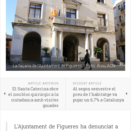
La façana de l'Ajuntament de Figueres. / Foto: Arxiu ACN
ARTICLE ANTERIOR
SEGÜENT ARTICLE
El Santa Caterina obre
Al segon semestre el
el nou bloc quirúrgic a la
preu de l'habitatge va
ciutadania amb visites
pujar un 6,7% a Catalunya
guiades
L'Ajuntament de Figueres ha denunciat a