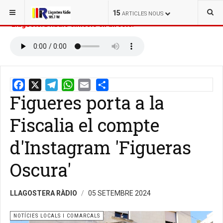
ESTÀS AQUÍ:
INICI
NOTÍCIES
15
ARTICLES NOUS
Llagostera Ràdio emissió en directe:
Figueres porta a la
Email
Share
Fiscalia el compte
d'Instagram 'Figueras
Oscura'
LLAGOSTERA RÀDIO
05 SETEMBRE 2024
NOTÍCIES LOCALS I COMARCALS