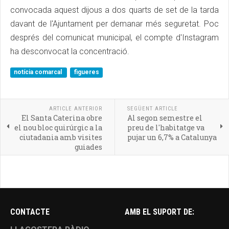
convocada aquest dijous a dos quarts de set de la tarda
davant de l'Ajuntament per demanar més seguretat. Poc
després del comunicat municipal, el compte d'Instagram
ha desconvocat la concentració.
notícia comarcal
figueres
ARTICLE ANTERIOR
SEGÜENT ARTICLE
El Santa Caterina obre
Al segon semestre el
el nou bloc quirúrgic a la
preu de l'habitatge va
ciutadania amb visites
pujar un 6,7% a Catalunya
guiades
CONTACTE
AMB EL SUPORT DE: