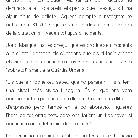
denunciat a la Fiscalia els fets per tal que investigui si hi ha
algun tipus de delicte. ‘Aquest compte d’Instagram té
actualment 31.700 seguidors i es dedica a penjar vídeos
de la ciutat on s’hi veuen tot tipus d’incidents.
Jordi Masquef ha reconegut que es produeixen incidents
a la ciutat i demana als ciutadans que els hi facin arribar
els vídeos o les denúncies a través dels canals habilitats o
“sobretot” anant a la Guàrdia Urbana.
“Els que em coneixeu sabeu que no pararem fins a tenir
una ciutat més cívica i segura. És el que ens vam
comprometre i pel que estem lluitant. Creiem en la llibertat
d’expressió però també en la col·laboració. Figueres
l’hem de fer entre tots, però ens faríem un flac favor si
continuem amb determinades actituds”.
La denúncia coincideix amb la protesta que hi havia