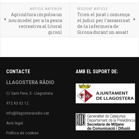
ARTICLE ANTERIOR
SEGÜENT ARTICLE
Agricultura impulsa un
Trien el jurat i comença
nou model per a la pesca
el judici per l'assassinat
recreativa al litoral
de la infermera de
gironí
Girona durant un assalt
a casa seva
CONTACTE
AMB EL SUPORT DE:
LLAGOSTERA RÀDIO
C/ Sant Pere, 5 - Llagostera
972 83 02 12
info@llagosteraradio.cat
Avís legal
Política de cookies