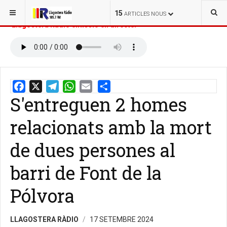
ESTÀS AQUÍ:
INICI
NOTÍCIES
15
ARTICLES NOUS
Llagostera Ràdio emissió en directe:
S'entreguen 2 homes
Email
Share
relacionats amb la mort
de dues persones al
barri de Font de la
Pólvora
LLAGOSTERA RÀDIO
17 SETEMBRE 2024