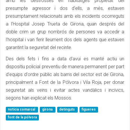
amb les destrosses en habitatges propietat del
presumpte agressor i dos d'ells, a més, estaven
presumptament relacionats amb els incidents ocorreguts
a l'Hospital Josep Trueta de Girona, quan després del
doble crim un grup nombrós de persones va accedir a
l'hospital i van ferir lleument dos dels agents que estaven
garantint la seguretat del recinte.
Des dels fets i fins a data d'avui es manté actiu un
dispositiu policial preventiu de manera permanent per part
d'equips d'ordre públic als barris del sector est de Girona,
principalment a Font de la Pólvora i Vila Roja, per donar
seguretat als veïns i evitar actes vandàlics i incívics,
segons han explicat els Mossos.
notícia comarcal
girona
detinguts
figueres
font de la pólvora