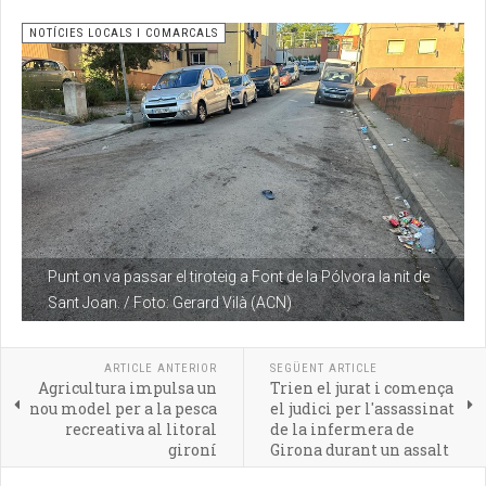
NOTÍCIES LOCALS I COMARCALS
Punt on va passar el tiroteig a Font de la Pólvora la nit de
Sant Joan. / Foto: Gerard Vilà (ACN)
ARTICLE ANTERIOR
SEGÜENT ARTICLE
Agricultura impulsa un
Trien el jurat i comença
nou model per a la pesca
el judici per l'assassinat
recreativa al litoral
de la infermera de
gironí
Girona durant un assalt
a casa seva