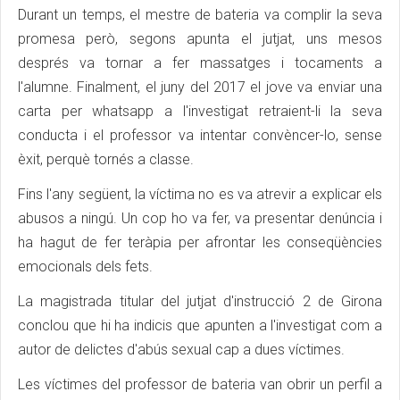
Durant un temps, el mestre de bateria va complir la seva
promesa però, segons apunta el jutjat, uns mesos
després va tornar a fer massatges i tocaments a
l'alumne. Finalment, el juny del 2017 el jove va enviar una
carta per whatsapp a l'investigat retraient-li la seva
conducta i el professor va intentar convèncer-lo, sense
èxit, perquè tornés a classe.
Fins l'any següent, la víctima no es va atrevir a explicar els
abusos a ningú. Un cop ho va fer, va presentar denúncia i
ha hagut de fer teràpia per afrontar les conseqüències
emocionals dels fets.
La magistrada titular del jutjat d'instrucció 2 de Girona
conclou que hi ha indicis que apunten a l'investigat com a
autor de delictes d'abús sexual cap a dues víctimes.
Les víctimes del professor de bateria van obrir un perfil a