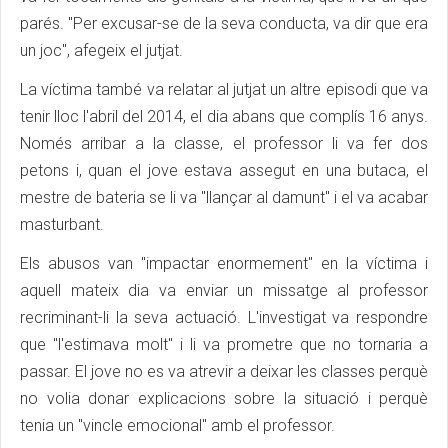
parés. "Per excusar-se de la seva conducta, va dir que era
un joc", afegeix el jutjat.
La víctima també va relatar al jutjat un altre episodi que va
tenir lloc l'abril del 2014, el dia abans que complís 16 anys.
Només arribar a la classe, el professor li va fer dos
petons i, quan el jove estava assegut en una butaca, el
mestre de bateria se li va "llançar al damunt" i el va acabar
masturbant.
Els abusos van "impactar enormement" en la víctima i
aquell mateix dia va enviar un missatge al professor
recriminant-li la seva actuació. L'investigat va respondre
que "l'estimava molt" i li va prometre que no tornaria a
passar. El jove no es va atrevir a deixar les classes perquè
no volia donar explicacions sobre la situació i perquè
tenia un "vincle emocional" amb el professor.