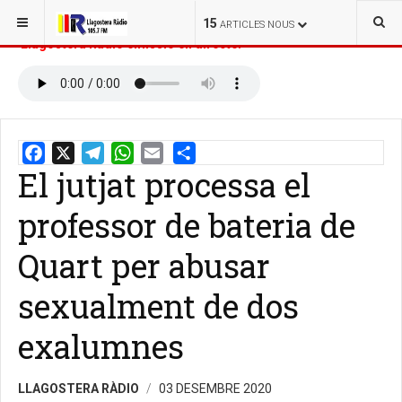
ESTÀS AQUÍ:
INICI
NOTÍCIES
15
ARTICLES NOUS
Llagostera Ràdio emissió en directe:
El jutjat processa el
Email
Share
professor de bateria de
Quart per abusar
sexualment de dos
exalumnes
LLAGOSTERA RÀDIO
03 DESEMBRE 2020