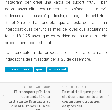
instagram per crear una xarxa de suport mutu i per
acompanyar altres exalumnes que no s'haguessin atrevit
a denunciar. L'acusació particular, encapçalada pel lletrat
Benet Salellas, ha concretat que aquesta setmana han
interposat dues denúncies més de joves que actualment
tenen 18 i 25 anys, que es podrien acumular al mateix
procediment obert al jutjat.
La interlocutòria de processament fixa la declaració
indagatòria de l'investigat per al 23 de desembre.
notícia comarcal
quart
abús sexual
ARTICLE ANTERIOR
SEGÜENT ARTICLE
El transport públic a
Es multipliquen per 4
demanda té una
els desnonaments a les
mitjana de 15 usuaris al
comarques gironines
dia al Gironès i Pla de
després del
l'Estany
confinament