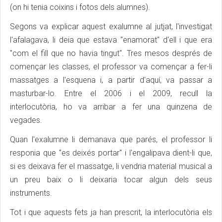
(on hi tenia coixins i fotos dels alumnes).
Segons va explicar aquest exalumne al jutjat, l'investigat
l'afalagava, li deia que estava "enamorat" d'ell i que era
"com el fill que no havia tingut". Tres mesos després de
començar les classes, el professor va començar a fer-li
massatges a l'esquena i, a partir d'aquí, va passar a
masturbar-lo. Entre el 2006 i el 2009, recull la
interlocutòria, ho va arribar a fer una quinzena de
vegades.
Quan l'exalumne li demanava que parés, el professor li
responia que "es deixés portar" i l'engalipava dient-li que,
si es deixava fer el massatge, li vendria material musical a
un preu baix o li deixaria tocar algun dels seus
instruments.
Tot i que aquests fets ja han prescrit, la interlocutòria els