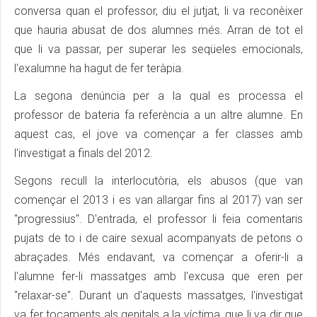
conversa quan el professor, diu el jutjat, li va reconèixer
que hauria abusat de dos alumnes més. Arran de tot el
que li va passar, per superar les seqüeles emocionals,
l'exalumne ha hagut de fer teràpia.
La segona denúncia per a la qual es processa el
professor de bateria fa referència a un altre alumne. En
aquest cas, el jove va començar a fer classes amb
l'investigat a finals del 2012.
Segons recull la interlocutòria, els abusos (que van
començar el 2013 i es van allargar fins al 2017) van ser
"progressius". D'entrada, el professor li feia comentaris
pujats de to i de caire sexual acompanyats de petons o
abraçades. Més endavant, va començar a oferir-li a
l'alumne fer-li massatges amb l'excusa que eren per
"relaxar-se". Durant un d'aquests massatges, l'investigat
va fer tocaments als genitals a la víctima, que li va dir que