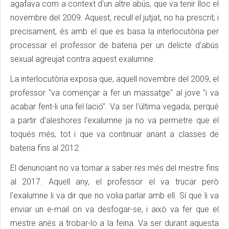
agafava com a context d'un altre abús, que va tenir lloc el
novembre del 2009. Aquest, recull el jutjat, no ha prescrit; i
precisament, és amb el que es basa la interlocutòria per
processar el professor de bateria per un delicte d'abús
sexual agreujat contra aquest exalumne.
La interlocutòria exposa que, aquell novembre del 2009, el
professor "va començar a fer un massatge" al jove "i va
acabar fent-li una fel·lació". Va ser l'última vegada, perquè
a partir d'aleshores l'exalumne ja no va permetre que el
toqués més, tot i que va continuar anant a classes de
bateria fins al 2012.
El denunciant no va tornar a saber res més del mestre fins
al 2017. Aquell any, el professor el va trucar però
l'exalumne li va dir que no volia parlar amb ell. Sí que li va
enviar un e-mail on va desfogar-se, i això va fer que el
mestre anés a trobar-lo a la feina. Va ser durant aquesta