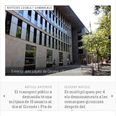
NOTÍCIES LOCALS I COMARCALS
Exterior dels jutjats de Girona. / Foto d'arxiu (ACN)
ARTICLE ANTERIOR
SEGÜENT ARTICLE
El transport públic a
Es multipliquen per 4
demanda té una
els desnonaments a les
mitjana de 15 usuaris al
comarques gironines
dia al Gironès i Pla de
després del
l'Estany
confinament