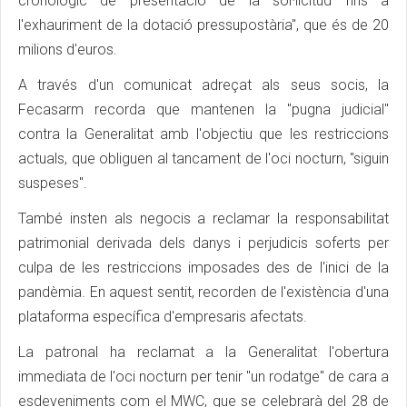
cronològic de presentació de la sol·licitud fins a
l'exhauriment de la dotació pressupostària", que és de 20
milions d'euros.
A través d'un comunicat adreçat als seus socis, la
Fecasarm recorda que mantenen la "pugna judicial"
contra la Generalitat amb l'objectiu que les restriccions
actuals, que obliguen al tancament de l'oci nocturn, "siguin
suspeses".
També insten als negocis a reclamar la responsabilitat
patrimonial derivada dels danys i perjudicis soferts per
culpa de les restriccions imposades des de l'inici de la
pandèmia. En aquest sentit, recorden de l'existència d'una
plataforma específica d'empresaris afectats.
La patronal ha reclamat a la Generalitat l'obertura
immediata de l'oci nocturn per tenir "un rodatge" de cara a
esdeveniments com el MWC, que se celebrarà del 28 de