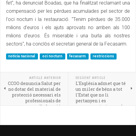
fet", ha denunciat Boadas, que ha finalitzat reclamant una
compensació per les pèrdues acumulades pel sector de
l'oci nocturn i la restauració. "Tenim pèrdues de 35.000
milions d'euros i els ajuts aprovats no arriben als 100
milions d'euros. És miserable i una burla als nostres
sectors", ha conclòs el secretari general de la Fecasarm.
notícia nacional
oci nocturn
fecasarm
restriccions
ARTICLE ANTERIOR
SEGÜENT ARTICLE
CCOO denuncia Salut per
L'Església admet que té
no dotar del material de
un miler de béns a tot
protecció necessari els
l'Estat que no li
professionals de
pertanyen i es
l'educació
compromet a tornar-los