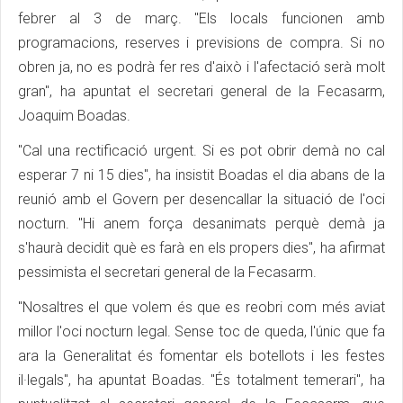
febrer al 3 de març. "Els locals funcionen amb
programacions, reserves i previsions de compra. Si no
obren ja, no es podrà fer res d'això i l'afectació serà molt
gran", ha apuntat el secretari general de la Fecasarm,
Joaquim Boadas.
"Cal una rectificació urgent. Si es pot obrir demà no cal
esperar 7 ni 15 dies", ha insistit Boadas el dia abans de la
reunió amb el Govern per desencallar la situació de l'oci
nocturn. "Hi anem força desanimats perquè demà ja
s'haurà decidit què es farà en els propers dies", ha afirmat
pessimista el secretari general de la Fecasarm.
"Nosaltres el que volem és que es reobri com més aviat
millor l'oci nocturn legal. Sense toc de queda, l'únic que fa
ara la Generalitat és fomentar els botellots i les festes
il·legals", ha apuntat Boadas. "És totalment temerari", ha