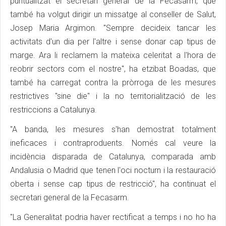
puntualitzat el secretari general de la Fecasarm, que
també ha volgut dirigir un missatge al conseller de Salut,
Josep Maria Argimon. "Sempre decideix tancar les
activitats d'un dia per l'altre i sense donar cap tipus de
marge. Ara li reclamem la mateixa celeritat a l'hora de
reobrir sectors com el nostre", ha etzibat Boadas, que
també ha carregat contra la pròrroga de les mesures
restrictives "sine die" i la no territorialització de les
restriccions a Catalunya.
"A banda, les mesures s'han demostrat totalment
ineficaces i contraproduents. Només cal veure la
incidència disparada de Catalunya, comparada amb
Andalusia o Madrid que tenen l'oci nocturn i la restauració
oberta i sense cap tipus de restricció", ha continuat el
secretari general de la Fecasarm.
"La Generalitat podria haver rectificat a temps i no ho ha