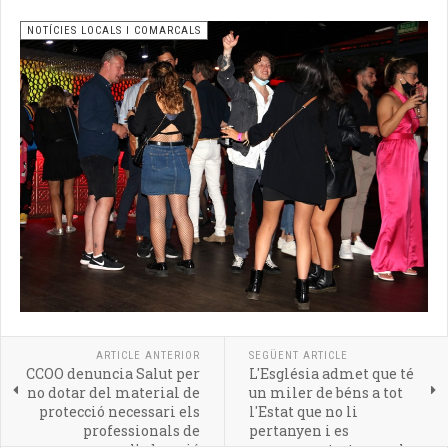
NOTÍCIES LOCALS I COMARCALS
ARTICLE ANTERIOR
SEGÜENT ARTICLE
CCOO denuncia Salut per
L'Església admet que té
no dotar del material de
un miler de béns a tot
protecció necessari els
l'Estat que no li
professionals de
pertanyen i es