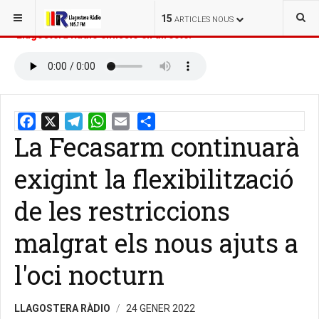
ESTÀS AQUÍ:
INICI
NOTÍCIES
15
ARTICLES NOUS
Llagostera Ràdio emissió en directe:
La Fecasarm continuarà
Email
Share
exigint la flexibilització
de les restriccions
malgrat els nous ajuts a
l'oci nocturn
LLAGOSTERA RÀDIO
24 GENER 2022