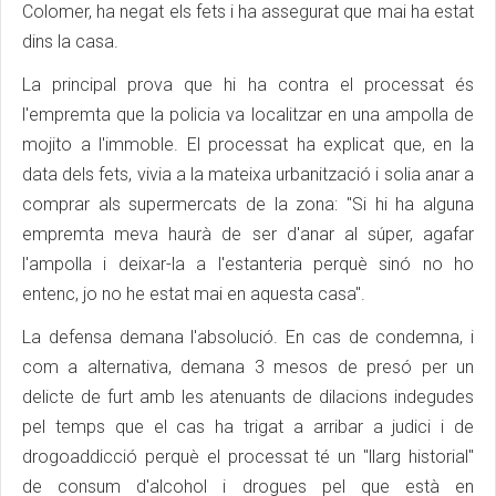
Colomer, ha negat els fets i ha assegurat que mai ha estat
dins la casa.
La principal prova que hi ha contra el processat és
l'empremta que la policia va localitzar en una ampolla de
mojito a l'immoble. El processat ha explicat que, en la
data dels fets, vivia a la mateixa urbanització i solia anar a
comprar als supermercats de la zona: "Si hi ha alguna
empremta meva haurà de ser d'anar al súper, agafar
l'ampolla i deixar-la a l'estanteria perquè sinó no ho
entenc, jo no he estat mai en aquesta casa".
La defensa demana l'absolució. En cas de condemna, i
com a alternativa, demana 3 mesos de presó per un
delicte de furt amb les atenuants de dilacions indegudes
pel temps que el cas ha trigat a arribar a judici i de
drogoaddicció perquè el processat té un "llarg historial"
de consum d'alcohol i drogues pel que està en