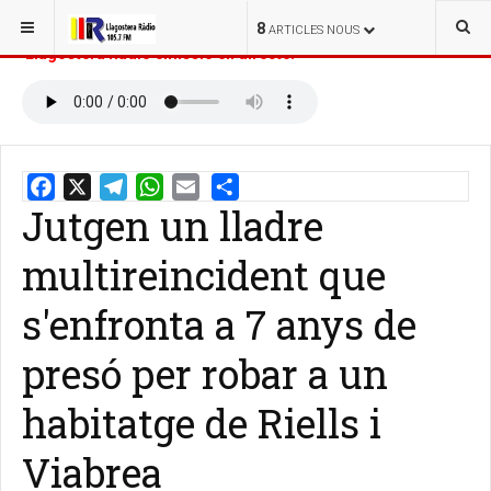
ESTÀS AQUÍ:
INICI
NOTÍCIES
8
ARTICLES NOUS
Llagostera Ràdio emissió en directe:
Jutgen un lladre
Email
Share
multireincident que
s'enfronta a 7 anys de
presó per robar a un
habitatge de Riells i
Viabrea