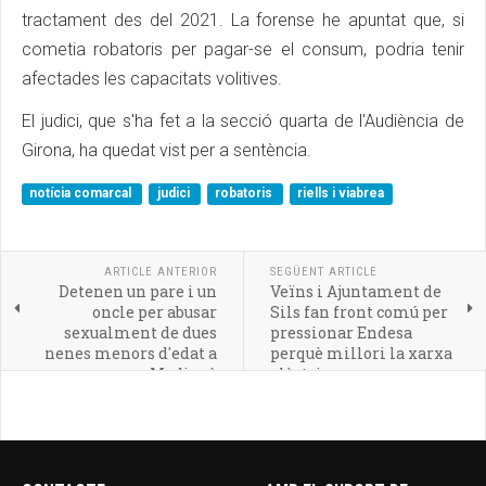
tractament des del 2021. La forense he apuntat que, si
cometia robatoris per pagar-se el consum, podria tenir
afectades les capacitats volitives.
El judici, que s'ha fet a la secció quarta de l'Audiència de
Girona, ha quedat vist per a sentència.
notícia comarcal
judici
robatoris
riells i viabrea
ARTICLE ANTERIOR
SEGÜENT ARTICLE
Detenen un pare i un
Veïns i Ajuntament de
oncle per abusar
Sils fan front comú per
sexualment de dues
pressionar Endesa
nenes menors d'edat a
perquè millori la xarxa
Medinyà
elèctrica