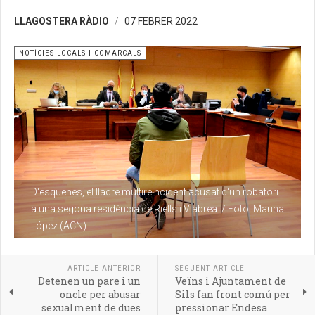
LLAGOSTERA RÀDIO
07 FEBRER 2022
NOTÍCIES LOCALS I COMARCALS
D'esquenes, el lladre multireincident acusat d'un robatori
a una segona residència de Riells i Viabrea. / Foto: Marina
López (ACN)
ARTICLE ANTERIOR
SEGÜENT ARTICLE
Detenen un pare i un
Veïns i Ajuntament de
oncle per abusar
Sils fan front comú per
sexualment de dues
pressionar Endesa