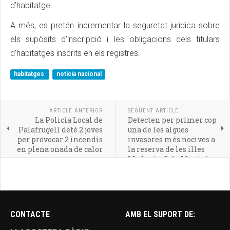
d’habitatge.
A més, es pretén incrementar la seguretat jurídica sobre
els supòsits d’inscripció i les obligacions dels titulars
d’habitatges inscrits en els registres.
habitatges
notícia nacional
ARTICLE ANTERIOR
SEGÜENT ARTICLE
La Policia Local de
Detecten per primer cop
Palafrugell deté 2 joves
una de les algues
per provocar 2 incendis
invasores més nocives a
en plena onada de calor
la reserva de les illes
Medes i a Cala Montgó
CONTACTE
AMB EL SUPORT DE: