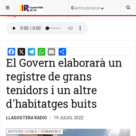
ESTÀS AQUÍ:
INICI
NOTÍCIES
0
ARTICLES NOUS
Llagostera Ràdio emissió en directe:
El Govern elaborarà un
Email
Share
registre de grans
tenidors i un altre
d'habitatges buits
LLAGOSTERA RÀDIO
19 JULIOL 2022
NOTÍCIES LOCALS I COMARCALS