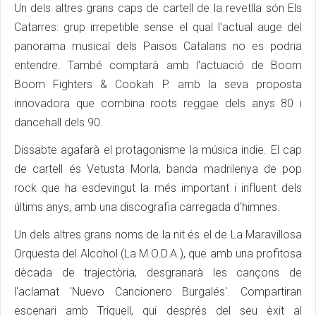
Un dels altres grans caps de cartell de la revetlla són Els
Catarres: grup irrepetible sense el qual l'actual auge del
panorama musical dels Països Catalans no es podria
entendre. També comptarà amb l'actuació de Boom
Boom Fighters & Cookah P. amb la seva proposta
innovadora que combina roots reggae dels anys 80 i
dancehall dels 90.
Dissabte agafarà el protagonisme la música indie. El cap
de cartell és Vetusta Morla, banda madrilenya de pop
rock que ha esdevingut la més important i influent dels
últims anys, amb una discografia carregada d'himnes.
Un dels altres grans noms de la nit és el de La Maravillosa
Orquesta del Alcohol (La M.O.D.A.), que amb una profitosa
dècada de trajectòria, desgranarà les cançons de
l'aclamat 'Nuevo Cancionero Burgalés'. Compartiran
escenari amb Triquell, qui després del seu èxit al