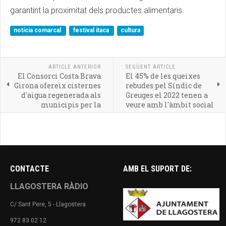
garantint la proximitat dels productes alimentaris.
notícia comarcal
festival ítaca
cultura
ARTICLE ANTERIOR
SEGÜENT ARTICLE
El Consorci Costa Brava
El 45% de les queixes
Girona ofereix cisternes
rebudes pel Síndic de
d'aigua regenerada als
Greuges el 2022 tenen a
municipis per la
veure amb l'àmbit social
sequera
CONTACTE
AMB EL SUPORT DE:
LLAGOSTERA RÀDIO
C/ Sant Pere, 5 - Llagostera
972 83 02 12