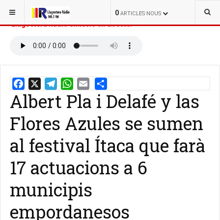
ESTÀS AQUÍ:
INICI
NOTÍCIES
0
ARTICLES NOUS
Llagostera Ràdio emissió en directe:
Albert Pla i Delafé y las
Email
Share
Flores Azules se sumen
al festival Ítaca que farà
17 actuacions a 6
municipis
empordanesos