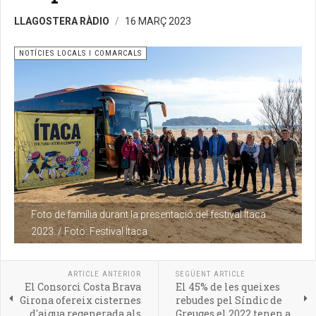
LLAGOSTERA RÀDIO
16 MARÇ 2023
NOTÍCIES LOCALS I COMARCALS
Foto de família durant la presentació del festival Ítaca
2023. / Foto: Festival Ítaca
ARTICLE ANTERIOR
SEGÜENT ARTICLE
El Consorci Costa Brava
El 45% de les queixes
Girona ofereix cisternes
rebudes pel Síndic de
d'aigua regenerada als
Greuges el 2022 tenen a