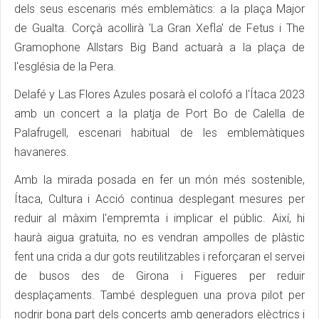
dels seus escenaris més emblemàtics: a la plaça Major
de Gualta. Corçà acollirà 'La Gran Xefla' de Fetus i The
Gramophone Allstars Big Band actuarà a la plaça de
l'església de la Pera.
Delafé y Las Flores Azules posarà el colofó a l'Ítaca 2023
amb un concert a la platja de Port Bo de Calella de
Palafrugell, escenari habitual de les emblemàtiques
havaneres.
Amb la mirada posada en fer un món més sostenible,
Ítaca, Cultura i Acció continua desplegant mesures per
reduir al màxim l'empremta i implicar el públic. Així, hi
haurà aigua gratuïta, no es vendran ampolles de plàstic
fent una crida a dur gots reutilitzables i reforçaran el servei
de busos des de Girona i Figueres per reduir
desplaçaments. També despleguen una prova pilot per
nodrir bona part dels concerts amb generadors elèctrics i