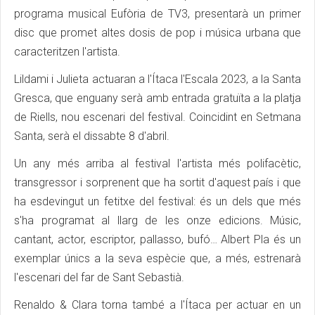
programa musical Eufòria de TV3, presentarà un primer
disc que promet altes dosis de pop i música urbana que
caracteritzen l'artista.
Lildami i Julieta actuaran a l'Ítaca l'Escala 2023, a la Santa
Gresca, que enguany serà amb entrada gratuïta a la platja
de Riells, nou escenari del festival. Coincidint en Setmana
Santa, serà el dissabte 8 d'abril.
Un any més arriba al festival l'artista més polifacètic,
transgressor i sorprenent que ha sortit d'aquest país i que
ha esdevingut un fetitxe del festival: és un dels que més
s'ha programat al llarg de les onze edicions. Músic,
cantant, actor, escriptor, pallasso, bufó… Albert Pla és un
exemplar únics a la seva espècie que, a més, estrenarà
l'escenari del far de Sant Sebastià.
Renaldo & Clara torna també a l'Ítaca per actuar en un