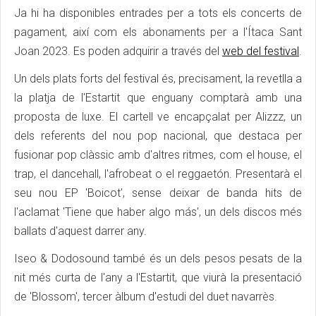
Ja hi ha disponibles entrades per a tots els concerts de
pagament, així com els abonaments per a l'Ítaca Sant
Joan 2023. Es poden adquirir a través del
web del festival
.
Un dels plats forts del festival és, precisament, la revetlla a
la platja de l'Estartit que enguany comptarà amb una
proposta de luxe. El cartell ve encapçalat per Alizzz, un
dels referents del nou pop nacional, que destaca per
fusionar pop clàssic amb d'altres ritmes, com el house, el
trap, el dancehall, l'afrobeat o el reggaetón. Presentarà el
seu nou EP 'Boicot', sense deixar de banda hits de
l'aclamat 'Tiene que haber algo más', un dels discos més
ballats d'aquest darrer any.
Iseo & Dodosound també és un dels pesos pesats de la
nit més curta de l'any a l'Estartit, que viurà la presentació
de 'Blossom', tercer àlbum d'estudi del duet navarrès.