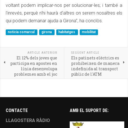
voltant podem implicar-nos per solucionar-les; i també a
l'inrevés, perquè n'hi haurà d'altres on serem nosaltres els
qui podem demanar ajuda a Girona", ha conclòs.
notícia comarcal
girona
habitatges
mobilitat
ARTICLE ANTERIOR
SEGÜENT ARTICLE
El 12% dels joves que
Els patinets elèctrics es
participa en apostes en
prohibeixen de manera
línia desenvolupa
indefinida al transport
problemes amb el joc
públic de l'ATM
CONTACTE
AMB EL SUPORT DE:
LLAGOSTERA RÀDIO