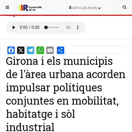
ESTÀS AQUÍ:
INICI
NOTÍCIES
8
ARTICLES NOUS
Llagostera Ràdio emissió en directe:
Girona i els municipis
Email
Share
de l'àrea urbana acorden
impulsar polítiques
conjuntes en mobilitat,
habitatge i sòl
industrial