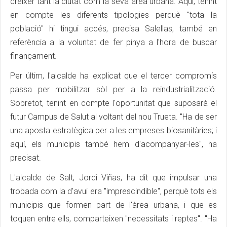
créixer tant la ciutat com la seva àrea urbana. Aquí, tenint
en compte les diferents tipologies perquè "tota la
població" hi tingui accés, precisa Salellas, també en
referència a la voluntat de fer pinya a l'hora de buscar
finançament.
Per últim, l'alcalde ha explicat que el tercer compromís
passa per mobilitzar sòl per a la reindustrialització.
Sobretot, tenint en compte l'oportunitat que suposarà el
futur Campus de Salut al voltant del nou Trueta. "Ha de ser
una aposta estratègica per a les empreses biosanitàries; i
aquí, els municipis també hem d'acompanyar-les", ha
precisat.
L'alcalde de Salt, Jordi Viñas, ha dit que impulsar una
trobada com la d'avui era "imprescindible", perquè tots els
municipis que formen part de l'àrea urbana, i que es
toquen entre ells, comparteixen "necessitats i reptes". "Ha