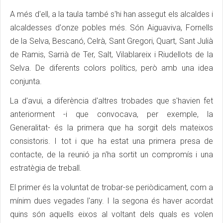
A més d'ell, a la taula també s'hi han assegut els alcaldes i
alcaldesses d'onze pobles més. Són Aiguaviva, Fornells
de la Selva, Bescanó, Celrà, Sant Gregori, Quart, Sant Julià
de Ramis, Sarrià de Ter, Salt, Vilablareix i Riudellots de la
Selva. De diferents colors polítics, però amb una idea
conjunta.
La d'avui, a diferència d'altres trobades que s'havien fet
anteriorment -i que convocava, per exemple, la
Generalitat- és la primera que ha sorgit dels mateixos
consistoris. I tot i que ha estat una primera presa de
contacte, de la reunió ja n'ha sortit un compromís i una
estratègia de treball.
El primer és la voluntat de trobar-se periòdicament, com a
mínim dues vegades l'any. I la segona és haver acordat
quins són aquells eixos al voltant dels quals es volen