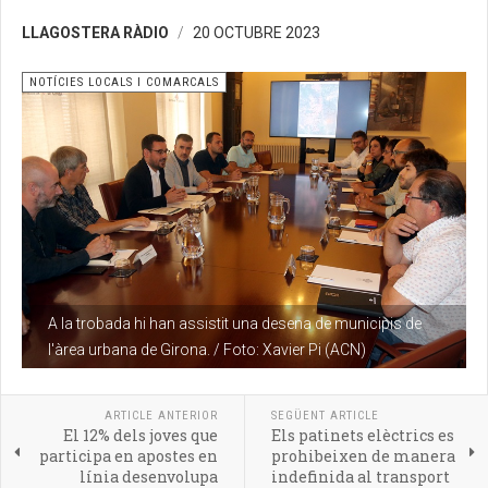
LLAGOSTERA RÀDIO
20 OCTUBRE 2023
NOTÍCIES LOCALS I COMARCALS
A la trobada hi han assistit una desena de municipis de
l'àrea urbana de Girona. / Foto: Xavier Pi (ACN)
ARTICLE ANTERIOR
SEGÜENT ARTICLE
El 12% dels joves que
Els patinets elèctrics es
participa en apostes en
prohibeixen de manera
línia desenvolupa
indefinida al transport