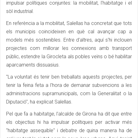
impulsar polítiques conjuntes: la mobilitat, l'habitatge i el
sòl industrial.
En referència a la mobilitat, Salellas ha concretat que tots
els municipis coincideixen en què cal avançar cap a
models més sostenibles. Entre d'altres, aquí s'hi inclouen
projectes com millorar les connexions amb transport
públic, estendre la Girocleta als pobles veïns o bé habilitar
aparcaments dissuasius.
"La voluntat és tenir ben treballats aquests projectes, per
tenir la feina feta a l'hora de demanar subvencions a les
administracions supramunicipals, com la Generalitat o la
Diputació", ha explicat Salellas.
Pel que fa a habitatge, l'alcalde de Girona ha dit que entre
els objectius hi ha impulsar polítiques per activar més
"habitatge assequible" i debatre de quina manera ha de