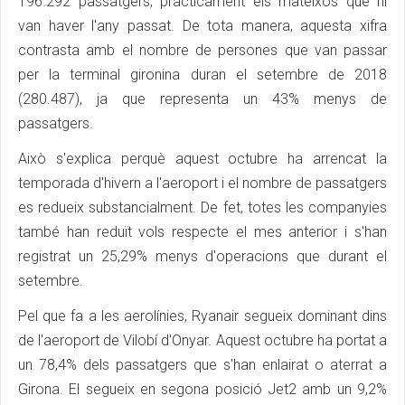
196.292 passatgers, pràcticament els mateixos que hi
van haver l'any passat. De tota manera, aquesta xifra
contrasta amb el nombre de persones que van passar
per la terminal gironina duran el setembre de 2018
(280.487), ja que representa un 43% menys de
passatgers.
Això s'explica perquè aquest octubre ha arrencat la
temporada d'hivern a l'aeroport i el nombre de passatgers
es redueix substancialment. De fet, totes les companyies
també han reduït vols respecte el mes anterior i s'han
registrat un 25,29% menys d'operacions que durant el
setembre.
Pel que fa a les aerolínies, Ryanair segueix dominant dins
de l'aeroport de Vilobí d'Onyar. Aquest octubre ha portat a
un 78,4% dels passatgers que s'han enlairat o aterrat a
Girona. El segueix en segona posició Jet2 amb un 9,2%