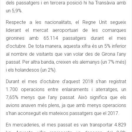
dels passatgers i en tercera posició hi ha Transàvia amb
un 5,9%.
Respecte a les nacionalitats, el Regne Unit segueix
liderant el mercat aeroportuari de les comarques
gironines amb 65.114 passatgers durant el mes
d'octubre. De tota manera, aquesta xifra és un 5% inferior
al nombre de visitants que van volar des de Girona l'any
passat. Per altra banda, creixen els alemanys (un 7% més)
i els holandesos (un 2%).
Durant el mes d'octubre d'aquest 2018 s'han registrat
1.700 operacions entre enlairaments i aterratges, un
7,65% menys que l'any passat. Això significa que els
avions anaven més plens, ja que amb menys operacions
s'han aconseguit els mateixos passatgers que el 2017.
En mercaderies, el mes passat es van transportar 4.829