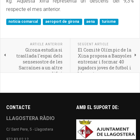
kg. Aquesta xifra representa un descens del 9,3%
respecte el mes anterior.
notícia comarcal
aeroport de girona
aena
turisme
ARTICLE ANTERIOR
SEGÜENT ARTICLE
Girona estudia si
El Comitè Olímpic de la
trasllada l'espai dels
Xina proposa a Banyoles
sensesostre de les
entrenar i formar 40
Sarraïnes a un altre
jugadors joves de futbol i
edifici
bàsquet
CONTACTE
AMB EL SUPORT DE:
LLAGOSTERA RÀDIO
C/ Sant Pere, 5 - Llagostera
972 83 02 12