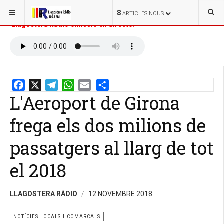
ESTÀS AQUÍ:
INICI
NOTÍCIES
8
ARTICLES NOUS
Llagostera Ràdio emissió en directe:
L'Aeroport de Girona
Email
Share
frega els dos milions de
passatgers al llarg de tot
el 2018
LLAGOSTERA RÀDIO
12 NOVEMBRE 2018
Passatgers esperan a l'aeroport de Girona. / Foto: ACN
NOTÍCIES LOCALS I COMARCALS