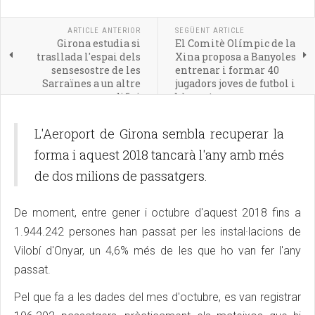
ARTICLE ANTERIOR
SEGÜENT ARTICLE
Girona estudia si
El Comitè Olímpic de la
trasllada l'espai dels
Xina proposa a Banyoles
sensesostre de les
entrenar i formar 40
Sarraïnes a un altre
jugadors joves de futbol i
edifici
bàsquet
L'Aeroport de Girona sembla recuperar la
forma i aquest 2018 tancarà l'any amb més
de dos milions de passatgers.
De moment, entre gener i octubre d'aquest 2018 fins a
1.944.242 persones han passat per les instal·lacions de
Vilobí d'Onyar, un 4,6% més de les que ho van fer l'any
passat.
Pel que fa a les dades del mes d'octubre, es van registrar