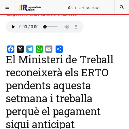
ESTÀS AQUÍ:
INICI
NOTÍCIES
8
ARTICLES NOUS
Llagostera Ràdio emissió en directe:
El Ministeri de Treball
Email
Share
reconeixerà els ERTO
pendents aquesta
setmana i treballa
perquè el pagament
sigui anticipat