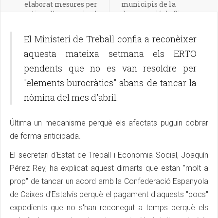
elaborat mesures per
municipis de la
reactivar l’economia al
demarcació de Girona
municipi
El Ministeri de Treball confia a reconèixer
aquesta mateixa setmana els ERTO
pendents que no es van resoldre per
"elements burocràtics" abans de tancar la
nòmina del mes d'abril.
Última un mecanisme perquè els afectats puguin cobrar
de forma anticipada.
El secretari d'Estat de Treball i Economia Social, Joaquín
Pérez Rey, ha explicat aquest dimarts que estan "molt a
prop" de tancar un acord amb la Confederació Espanyola
de Caixes d'Estalvis perquè el pagament d'aquests "pocs"
expedients que no s'han reconegut a temps perquè els