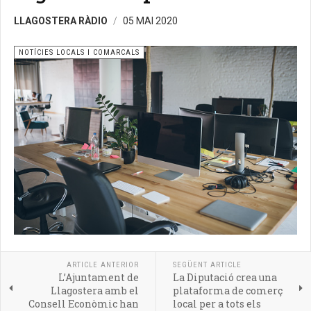
LLAGOSTERA RÀDIO
05 MAI 2020
NOTÍCIES LOCALS I COMARCALS
ARTICLE ANTERIOR
SEGÜENT ARTICLE
L’Ajuntament de
La Diputació crea una
Llagostera amb el
plataforma de comerç
Consell Econòmic han
local per a tots els