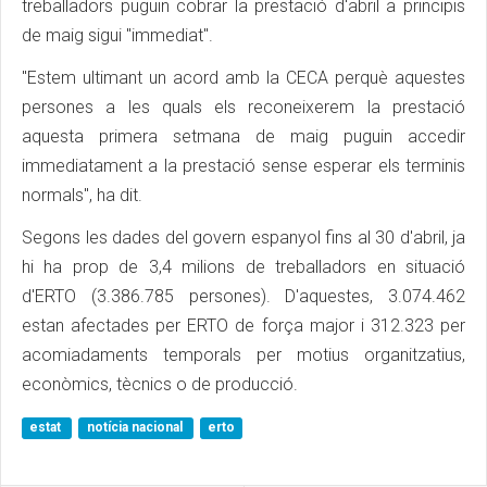
treballadors puguin cobrar la prestació d'abril a principis
de maig sigui "immediat".
"Estem ultimant un acord amb la CECA perquè aquestes
persones a les quals els reconeixerem la prestació
aquesta primera setmana de maig puguin accedir
immediatament a la prestació sense esperar els terminis
normals", ha dit.
Segons les dades del govern espanyol fins al 30 d'abril, ja
hi ha prop de 3,4 milions de treballadors en situació
d'ERTO (3.386.785 persones). D'aquestes, 3.074.462
estan afectades per ERTO de força major i 312.323 per
acomiadaments temporals per motius organitzatius,
econòmics, tècnics o de producció.
estat
notícia nacional
erto