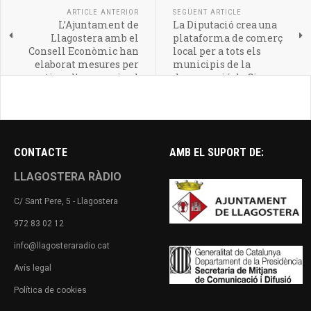
ARTICLE ANTERIOR
SEGÜENT ARTICLE
L’Ajuntament de
La Diputació crea una
Llagostera amb el
plataforma de comerç
Consell Econòmic han
local per a tots els
elaborat mesures per
municipis de la
reactivar l’economia al
demarcació de Girona
municipi
CONTACTE
AMB EL SUPORT DE:
LLAGOSTERA RÀDIO
C/ Sant Pere, 5 - Llagostera
972 83 02 12
info@llagosteraradio.cat
Avís legal
Política de cookies