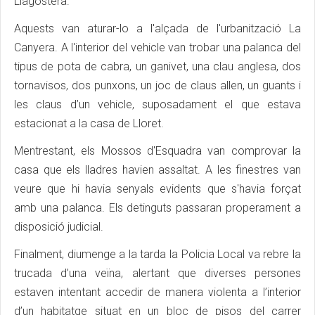
Llagostera.
Aquests van aturar-lo a l'alçada de l'urbanització La
Canyera. A l'interior del vehicle van trobar una palanca del
tipus de pota de cabra, un ganivet, una clau anglesa, dos
tornavisos, dos punxons, un joc de claus allen, un guants i
les claus d’un vehicle, suposadament el que estava
estacionat a la casa de Lloret.
Mentrestant, els Mossos d'Esquadra van comprovar la
casa que els lladres havien assaltat. A les finestres van
veure que hi havia senyals evidents que s'havia forçat
amb una palanca. Els detinguts passaran properament a
disposició judicial.
Finalment, diumenge a la tarda la Policia Local va rebre la
trucada d’una veïna, alertant que diverses persones
estaven intentant accedir de manera violenta a l’interior
d’un habitatge situat en un bloc de pisos del carrer