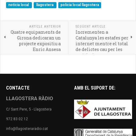
notícia local
llagostera
policia local llagostera
ARTICLE ANTERIOR
SEGÜENT ARTICLE
Quatre equipaments de
Incrementen a
Girona dedicaran un
Catalunya les estafes per
projecte expositiu a
internet mentre el total
Enric Ansesa
de delictes cau per les
restriccions
CONTACTE
AMB EL SUPORT DE:
LLAGOSTERA RÀDIO
C/ Sant Pere, 5 - Llagostera
972 83 02 12
info@llagosteraradio.cat