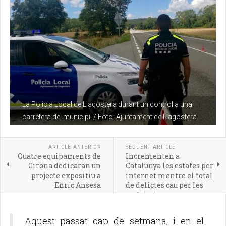
La Policia Local de Llagostera durant un control a una
carretera del municipi. / Foto: Ajuntament de Llagostera
ARTICLE ANTERIOR
SEGÜENT ARTICLE
Quatre equipaments de
Incrementen a
Girona dedicaran un
Catalunya les estafes per
projecte expositiu a
internet mentre el total
Enric Ansesa
de delictes cau per les
restriccions
Aquest passat cap de setmana, i en el