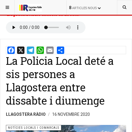
ESTÀS AQUÍ:
INICI
NOTÍCIES
8
ARTICLES NOUS
Llagostera Ràdio emissió en directe:
La Policia Local deté a
Email
Share
sis persones a
Llagostera entre
dissabte i diumenge
LLAGOSTERA RÀDIO
16 NOVEMBRE 2020
NOTÍCIES LOCALS I COMARCALS